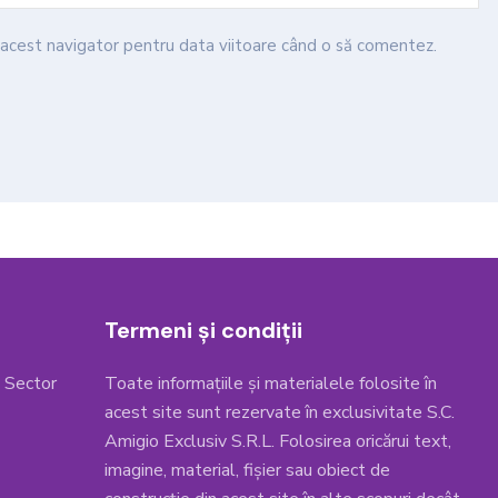
n acest navigator pentru data viitoare când o să comentez.
Termeni și condiții
, Sector
Toate informațiile și materialele folosite în
acest site sunt rezervate în exclusivitate S.C.
Amigio Exclusiv S.R.L. Folosirea oricărui text,
imagine, material, fișier sau obiect de