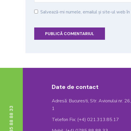
Salvează-mi numele, emailul și site-ul web î
Date de contact
Adresă: Bucuresti, Str. Avionului nr. 26
1
Telefon Fix: (+4) 021.313.85.17
Mobil: (+4) 0785 88 88 33