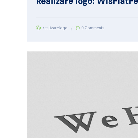
Realizare logo: WisFlat
realizarelogo
0 Comments