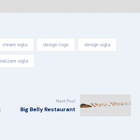
creare sigla
design logo
design sigla
ealizare sigla
Next Post
x
Big Belly Restaurant