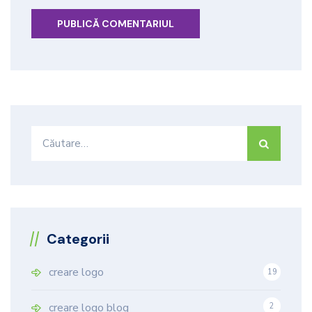
Caută
după:
Categorii
creare logo
19
9
creare logo blog
2