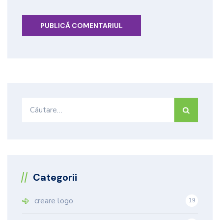
Caută
după:
Categorii
creare logo
19
9