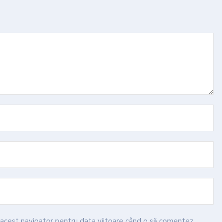
n acest navigator pentru data viitoare când o să comentez.