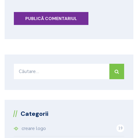
Caută
după:
Categorii
creare logo
19
9