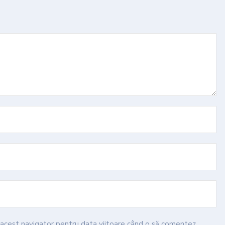
n acest navigator pentru data viitoare când o să comentez.