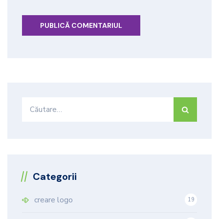
Caută
după:
Categorii
creare logo
19
9