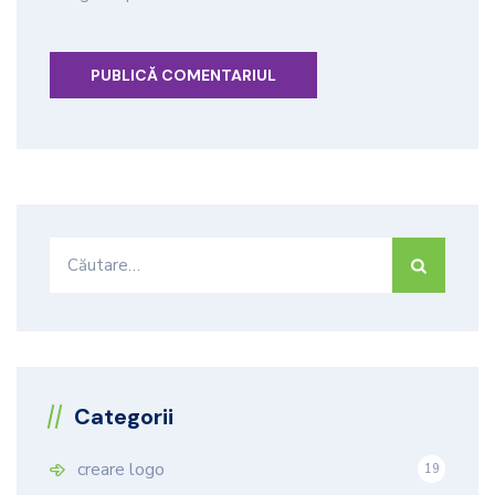
Caută
după:
Categorii
creare logo
19
9