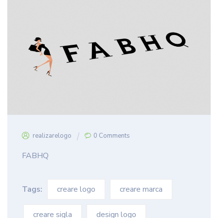
realizarelogo
0 Comments
FABHQ
Tags:
creare logo
creare marca
creare sigla
design logo