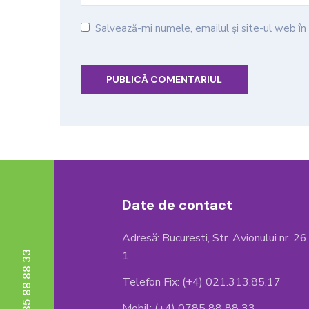
Salvează-mi numele, emailul și site-ul web î
Date de contact
Adresă: Bucuresti, Str. Avionului nr. 26
1
Telefon Fix: (+4) 021.313.85.17
Mobil: (+4) 0785 88 88 33