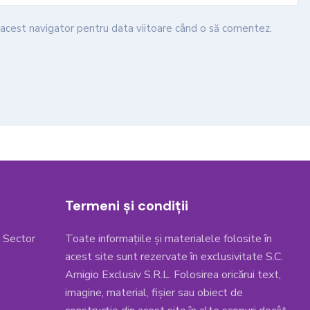
n acest navigator pentru data viitoare când o să comentez.
Termeni și condiții
, Sector
Toate informațiile și materialele folosite în
acest site sunt rezervate în exclusivitate S.C.
Amigio Exclusiv S.R.L. Folosirea oricărui text,
imagine, material, fișier sau obiect de