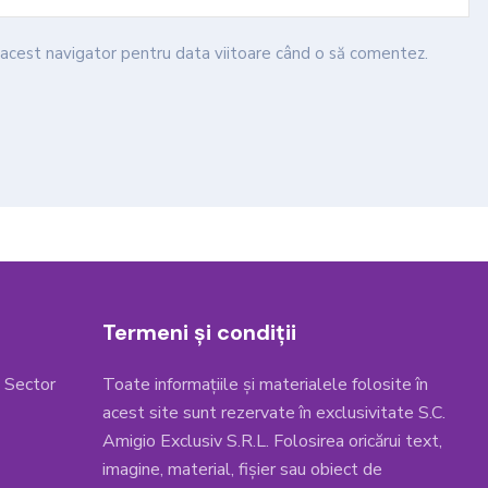
n acest navigator pentru data viitoare când o să comentez.
Termeni și condiții
, Sector
Toate informațiile și materialele folosite în
acest site sunt rezervate în exclusivitate S.C.
Amigio Exclusiv S.R.L. Folosirea oricărui text,
imagine, material, fișier sau obiect de