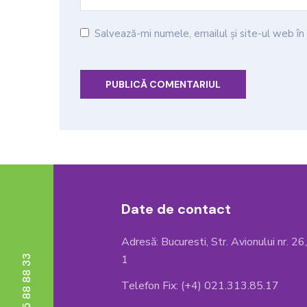
Salvează-mi numele, emailul și site-ul web î
Date de contact
Adresă: Bucuresti, Str. Avionului nr. 26
1
Telefon Fix: (+4) 021.313.85.17