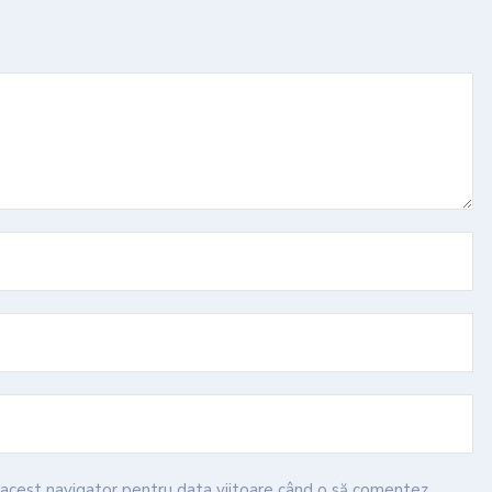
n acest navigator pentru data viitoare când o să comentez.