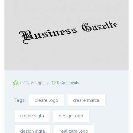
realizarelogo
0 Comments
Tags:
creare logo
creare marca
creare sigla
design logo
design sigla
realizare logo