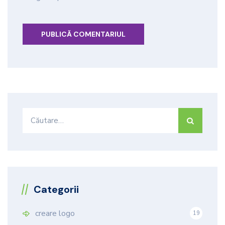
Caută
după:
Categorii
creare logo
19
9